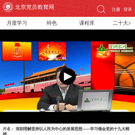
注册
登录
月度学习
特色
课程库
二十大>
片名：
深刻理解坚持以人民为中心的发展思想——学习领会党的十九大精
神