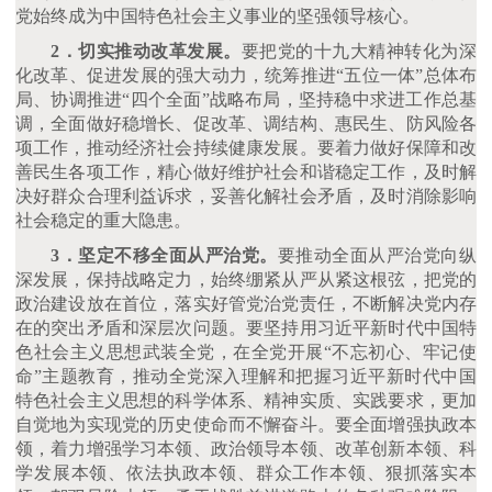
党始终成为中国特色社会主义事业的坚强领导核心。
2．切实推动改革发展。
要把党的十九大精神转化为深
化改革、促进发展的强大动力，统筹推进
“五位一体”总体布
局、协调推进“四个全面”战略布局，坚持稳中求进工作总基
调，全面做好稳增长、促改革、调结构、惠民生、防风险各
项工作，推动经济社会持续健康发展。要着力做好保障和改
善民生各项工作，精心做好维护社会和谐稳定工作，及时解
决好群众合理利益诉求，妥善化解社会矛盾，及时消除影响
社会稳定的重大隐患。
3．坚定不移全面从严治党。
要推动全面从严治党向纵
深发展，保持战略定力，始终绷紧从严从紧这根弦，把党的
政治建设放在首位，落实好管党治党责任，不断解决党内存
在的突出矛盾和深层次问题。要坚持用习近平新时代中国特
色社会主义思想武装全党，在全党开展
“不忘初心、牢记使
命”主题教育，推动全党深入理解和把握习近平新时代中国
特色社会主义思想的科学体系、精神实质、实践要求，更加
自觉地为实现党的历史使命而不懈奋斗。要全面增强执政本
领，着力增强学习本领、政治领导本领、改革创新本领、科
学发展本领、依法执政本领、群众工作本领、狠抓落实本