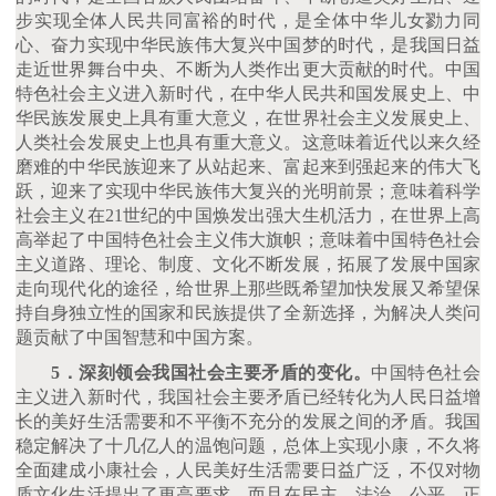
步实现全体人民共同富裕的时代，是全体中华儿女勠力同
心、奋力实现中华民族伟大复兴中国梦的时代，是我国日益
走近世界舞台中央、不断为人类作出更大贡献的时代。中国
特色社会主义进入新时代，在中华人民共和国发展史上、中
华民族发展史上具有重大意义，在世界社会主义发展史上、
人类社会发展史上也具有重大意义。这意味着近代以来久经
磨难的中华民族迎来了从站起来、富起来到强起来的伟大飞
跃，迎来了实现中华民族伟大复兴的光明前景；意味着科学
社会主义在
21世纪的中国焕发出强大生机活力，在世界上高
高举起了中国特色社会主义伟大旗帜；意味着中国特色社会
主义道路、理论、制度、文化不断发展，拓展了发展中国家
走向现代化的途径，给世界上那些既希望加快发展又希望保
持自身独立性的国家和民族提供了全新选择，为解决人类问
题贡献了中国智慧和中国方案。
5．深刻领会我国社会主要矛盾的变化。
中国特色社会
主义进入新时代，我国社会主要矛盾已经转化为人民日益增
长的美好生活需要和不平衡不充分的发展之间的矛盾。我国
稳定解决了十几亿人的温饱问题，总体上实现小康，不久将
全面建成小康社会，人民美好生活需要日益广泛，不仅对物
质文化生活提出了更高要求，而且在民主、法治、公平、正