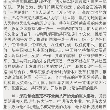
全面推进国防和军队现代化，把人民军队建设成为世界一流
军队。保持香港、澳门长期繁荣稳定，必须全面准确贯
彻
“一国两制”、“港人治港”、“澳人治澳”、高度自治的方
针，严格依照宪法和基本法办事，让香港、澳门同胞同祖国
人民共担民族复兴的历史责任、共享祖国繁荣富强的伟大荣
光。必须继续坚持“和平统一、一国两制”方针，扩大两岸经
济文化交流合作，推动两岸同胞共同弘扬中华文化，推动两
岸关系和平发展，推进祖国和平统一进程，绝不允许任何
人、任何组织、任何政党、在任何时候、以任何形式、把任
何一块中国领土从中国分裂出去。中国将坚持和平发展道
路，高举和平、发展、合作、共赢的旗帜，恪守维护世界和
平、促进共同发展的外交政策宗旨，坚定不移在和平共处五
项原则基础上发展同各国的友好合作，积极促进“一带一
路”国际合作，继续积极参与全球治理体系改革和建设，推
动建设相互尊重、公平正义、合作共赢的新型国际关系，推
动构建人类命运共同体，同世界各国人民一道建设持久和
平、普遍安全、共同繁荣、开放包容、清洁美丽的世界。
10．深刻领会坚定不移全面从严治党的重大部署。
党要
团结带领人民进行伟大斗争、推进伟大事业、实现伟大梦
想，必须毫不动摇坚持和完善党的领导，毫不动摇把党建设