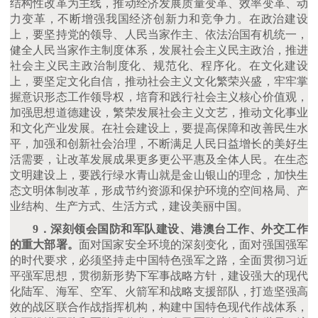
结构性改革为主线，推动经济发展质量变革、效率变革、动
力变革，不断增强我国经济创新力和竞争力。在政治建设
上，要坚持党的领导、人民当家作主、依法治国有机统一，
健全人民当家作主制度体系，发展社会主义民主政治，推进
社会主义民主政治制度化、规范化、程序化。在文化建设
上，要坚定文化自信，推动社会主义文化繁荣兴盛，牢牢掌
握意识形态工作领导权，培育和践行社会主义核心价值观，
加强思想道德建设，繁荣发展社会主义文艺，推动文化事业
和文化产业发展。在社会建设上，要提高保障和改善民生水
平，加强和创新社会治理，不断满足人民日益增长的美好生
活需要，让改革发展成果更多更公平惠及全体人民。在生态
文明建设上，要践行绿水青山就是金山银山的理念，加快生
态文明体制改革，形成节约资源和保护环境的空间格局、产
业结构、生产方式、生活方式，建设美丽中国。
9．深刻领会国防和军队建设、港澳台工作、外交工作
的重大部署。
面对国家安全环境的深刻变化，面对强国强军
的时代要求，必须坚持走中国特色强军之路，全面贯彻习近
平强军思想，贯彻新形势下军事战略方针，建设强大的现代
化陆军、海军、空军、火箭军和战略支援部队，打造坚强高
效的战区联合作战指挥机构，构建中国特色现代作战体系，