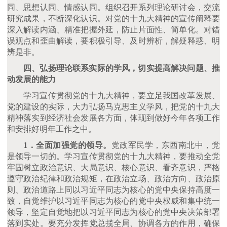
同、思想认同、情感认同。组织召开系列理论研讨会，交流
研究成果，不断深化认识。对党的十九大精神的宣传阐释要
深入解读内涵、精准把握外延，防止片面性、简单化。对错
误观点和歪曲解读，要积极引导、及时辨析，解疑释惑、明
辨是非。
四、弘扬理论联系实际的学风，切实提高解决问题、推
动发展的能力
学习宣传贯彻党的十九大精神，要立足我国改革发展、
党的建设的实际，大力弘扬马克思主义学风，把党的十九大
精神落实到经济社会发展各方面，体现到做好今年各项工作
和安排好明年工作之中。
1．全面加强党的领导。
党政军民学，东西南北中，党
是领导一切的。学习宣传贯彻党的十九大精神，要推动全党
牢固树立政治意识、大局意识、核心意识、看齐意识，严格
遵守政治纪律和政治规矩，在政治立场、政治方向、政治原
则、政治道路上同以习近平同志为核心的党中央保持高度一
致，自觉维护以习近平同志为核心的党中央权威和集中统一
领导，坚定自觉地把以习近平同志为核心的党中央决策部署
落到实处。要充分发挥党总揽全局、协调各方的作用，确保