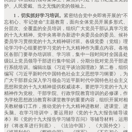
护、人民爱戴、当之无愧的党的领袖上。
1．切实抓好学习培训。
紧密结合党中央即将开展的
“不
忘初心、牢记使命”主题教育，面向全体党员开展多形式、
分层次、全覆盖的全员培训，组织广大党员干部认真学习党
的十九大精神。党中央将举办新进中央委员会的委员、候补
委员学习贯彻党的十九大精神研讨班。各级党委（党组）理
论学习中心组要把学习党的十九大精神作为重点内容。各地
区各部门要举办培训班、学习班，集中一段时间对全国县处
级以上党员领导干部进行集中轮训，分期分批对党员干部进
行系统培训。编辑出版《习近平谈治国理政》第二卷，组织
编写《习近平新时代中国特色社会主义思想学习纲要》，为
广大干部群众深入学习领会习近平新时代中国特色社会主义
思想和党的十九大精神提供权威读本。要把学习党的十九大
精神作为党校、干部学院、行政学院教育培训的必修课，作
为学校思想政治教育和课堂教学的重要内容，组织开展对相
关教材修订工作，推动党的十九大精神进教材、进课堂、进
头脑。在学习培训中，要运用好《党的十九大报告辅导读
本》和《党的十九大报告学习辅导百问》等辅导材料，运用
好《将改革进行到底》、《法治中国》、《大国外交》、