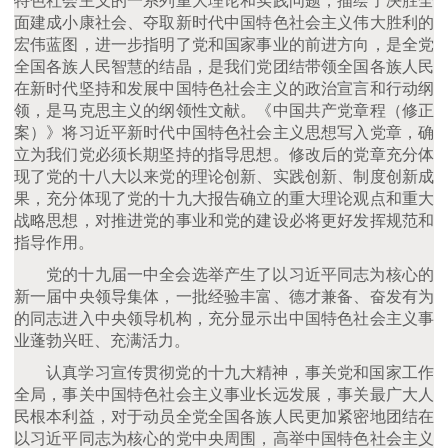
特色社会主义的一系列重大理论和实践问题，描绘了决胜全
面建成小康社会、夺取新时代中国特色社会主义伟大胜利的
宏伟蓝图，进一步指明了党和国家事业的前进方向，是全党
全国各族人民智慧的结晶，是我们党团结带领全国各族人民
在新时代坚持和发展中国特色社会主义的政治宣言和行动纲
领，是马克思主义的纲领性文献。《中国共产党章程（修正
案）》将习近平新时代中国特色社会主义思想写入党章，确
立为我们党必须长期坚持的指导思想。修改后的党章充分体
现了党的十八大以来党的理论创新、实践创新、制度创新成
果，充分体现了党的十九大报告确立的重大理论观点和重大
战略思想，对推进党的事业和党的建设必将更好发挥规范和
指导作用。
党的十九届一中全会选举产生了以习近平同志为核心的
新一届中央领导集体，一批经验丰富、德才兼备、奋发有为
的同志进入中央领导机构，充分显示出中国特色社会主义事
业蓬勃兴旺、充满活力。
认真学习宣传贯彻党的十九大精神，事关党和国家工作
全局，事关中国特色社会主义事业长远发展，事关最广大人
民根本利益，对于动员全党全国各族人民更加紧密地团结在
以习近平同志为核心的党中央周围，高举中国特色社会主义