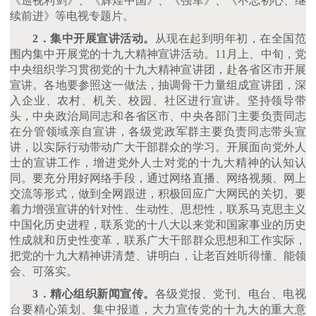
《巡视利剑》、《辉煌中国》、《强军》、《不忘初心、继
续前进》等电视专题片。
2．集中开展宣讲活动。
从现在起到明年初，在全国范
围内集中开展党的十九大精神宣讲活动。
11月上、中旬，党
中央组织学习贯彻党的十九大精神宣讲团，赴各省区市开展
宣讲。各地要参照这一做法，抽调骨干力量组成宣讲团，深
入企业、农村、机关、校园、社区进行宣讲。坚持领导带
头，中央政治局同志和各省区市、中央各部门主要负责同志
在分管领域亲自宣讲，各级党政军群主要负责同志带头宣
讲，以实际行动带动广大干部群众的学习。开展面向党外人
士的宣讲工作，增进党外人士对党的十九大精神的认知认
同。要充分用好网络手段，通过网络直播、网络视频、网上
交流等形式，做到全网跟进，积极回应广大网民的关切。要
着力增强宣讲的针对性、生动性、思想性，联系马克思主义
中国化历史进程，联系党的十八大以来党和国家事业的历史
性成就和历史性变革，联系广大干部群众思想和工作实际，
把党的十九大精神讲清楚、讲明白，让老百姓听得懂、能领
会、可落实。
3．精心组织新闻宣传。
各级党报、党刊、电台、电视
台要精心策划、集中报道，大力宣传党的十九大的重大意