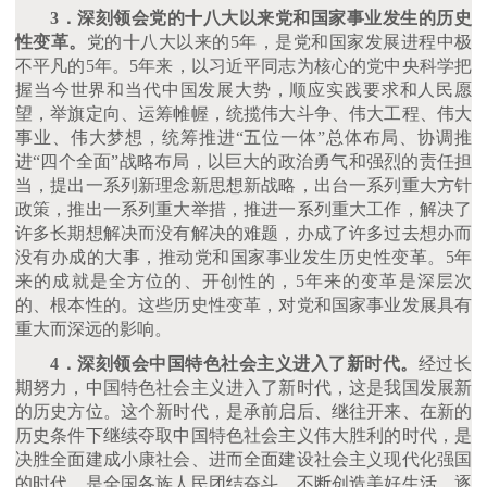
3．深刻领会党的十八大以来党和国家事业发生的历史
性变革。
党的十八大以来的
5年，是党和国家发展进程中极
不平凡的5年。5年来，以习近平同志为核心的党中央科学把
握当今世界和当代中国发展大势，顺应实践要求和人民愿
望，举旗定向、运筹帷幄，统揽伟大斗争、伟大工程、伟大
事业、伟大梦想，统筹推进“五位一体”总体布局、协调推
进“四个全面”战略布局，以巨大的政治勇气和强烈的责任担
当，提出一系列新理念新思想新战略，出台一系列重大方针
政策，推出一系列重大举措，推进一系列重大工作，解决了
许多长期想解决而没有解决的难题，办成了许多过去想办而
没有办成的大事，推动党和国家事业发生历史性变革。5年
来的成就是全方位的、开创性的，5年来的变革是深层次
的、根本性的。这些历史性变革，对党和国家事业发展具有
重大而深远的影响。
4．深刻领会中国特色社会主义进入了新时代。
经过长
期努力，中国特色社会主义进入了新时代，这是我国发展新
的历史方位。这个新时代，是承前启后、继往开来、在新的
历史条件下继续夺取中国特色社会主义伟大胜利的时代，是
决胜全面建成小康社会、进而全面建设社会主义现代化强国
的时代，是全国各族人民团结奋斗、不断创造美好生活、逐