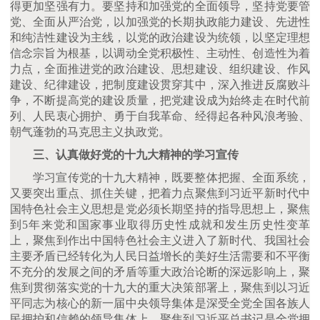
得更加坚强有力。要坚持和加强党的全面领导，坚持党要管
党、全面从严治党，以加强党的长期执政能力建设、先进性
和纯洁性建设为主线，以党的政治建设为统领，以坚定理想
信念宗旨为根基，以调动全党积极性、主动性、创造性为着
力点，全面推进党的政治建设、思想建设、组织建设、作风
建设、纪律建设，把制度建设贯穿其中，深入推进反腐败斗
争，不断提高党的建设质量，把党建设成为始终走在时代前
列、人民衷心拥护、勇于自我革命、经得起各种风浪考验、
朝气蓬勃的马克思主义执政党。
三、认真做好党的十九大精神的学习宣传
学习宣传党的十九大精神，既要整体把握、全面系统，
又要突出重点、抓住关键，把着力点聚焦到习近平新时代中
国特色社会主义思想是党必须长期坚持的指导思想上，聚焦
到
5年来党和国家事业取得历史性成就和发生历史性变革
上，聚焦到作出中国特色社会主义进入了新时代、我国社会
主要矛盾已经转化为人民日益增长的美好生活需要和不平衡
不充分的发展之间的矛盾等重大政治论断的深远影响上，聚
焦到贯彻落实党的十九大的重大决策部署上，聚焦到以习近
平同志为核心的新一届中央领导集体是深受全党全国各族人
民拥护和信赖的领导集体上，聚焦到习近平总书记是全党拥