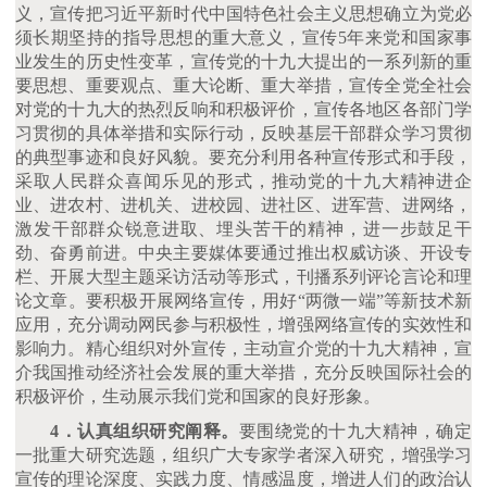
义，宣传把习近平新时代中国特色社会主义思想确立为党必
须长期坚持的指导思想的重大意义，宣传
5年来党和国家事
业发生的历史性变革，宣传党的十九大提出的一系列新的重
要思想、重要观点、重大论断、重大举措，宣传全党全社会
对党的十九大的热烈反响和积极评价，宣传各地区各部门学
习贯彻的具体举措和实际行动，反映基层干部群众学习贯彻
的典型事迹和良好风貌。要充分利用各种宣传形式和手段，
采取人民群众喜闻乐见的形式，推动党的十九大精神进企
业、进农村、进机关、进校园、进社区、进军营、进网络，
激发干部群众锐意进取、埋头苦干的精神，进一步鼓足干
劲、奋勇前进。中央主要媒体要通过推出权威访谈、开设专
栏、开展大型主题采访活动等形式，刊播系列评论言论和理
论文章。要积极开展网络宣传，用好“两微一端”等新技术新
应用，充分调动网民参与积极性，增强网络宣传的实效性和
影响力。精心组织对外宣传，主动宣介党的十九大精神，宣
介我国推动经济社会发展的重大举措，充分反映国际社会的
积极评价，生动展示我们党和国家的良好形象。
4．认真组织研究阐释。
要围绕党的十九大精神，确定
一批重大研究选题，组织广大专家学者深入研究，增强学习
宣传的理论深度、实践力度、情感温度，增进人们的政治认