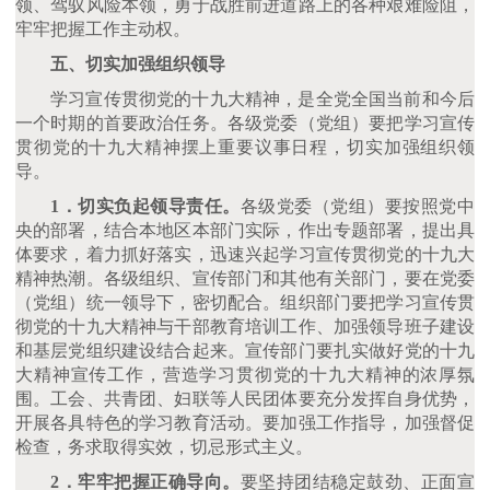
领、驾驭风险本领，勇于战胜前进道路上的各种艰难险阻，
牢牢把握工作主动权。
五、切实加强组织领导
学习宣传贯彻党的十九大精神，是全党全国当前和今后
一个时期的首要政治任务。各级党委（党组）要把学习宣传
贯彻党的十九大精神摆上重要议事日程，切实加强组织领
导。
1．切实负起领导责任。
各级党委（党组）要按照党中
央的部署，结合本地区本部门实际，作出专题部署，提出具
体要求，着力抓好落实，迅速兴起学习宣传贯彻党的十九大
精神热潮。各级组织、宣传部门和其他有关部门，要在党委
（党组）统一领导下，密切配合。组织部门要把学习宣传贯
彻党的十九大精神与干部教育培训工作、加强领导班子建设
和基层党组织建设结合起来。宣传部门要扎实做好党的十九
大精神宣传工作，营造学习贯彻党的十九大精神的浓厚氛
围。工会、共青团、妇联等人民团体要充分发挥自身优势，
开展各具特色的学习教育活动。要加强工作指导，加强督促
检查，务求取得实效，切忌形式主义。
2．牢牢把握正确导向。
要坚持团结稳定鼓劲、正面宣