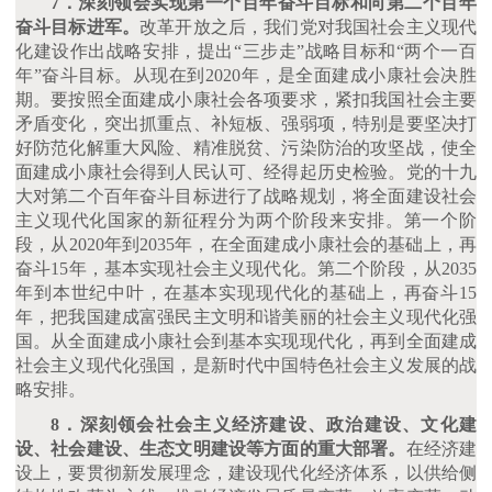
7．深刻领会实现第一个百年奋斗目标和向第二个百年
奋斗目标进军。
改革开放之后，我们党对我国社会主义现代
化建设作出战略安排，提出
“三步走”战略目标和“两个一百
年”奋斗目标。从现在到2020年，是全面建成小康社会决胜
期。要按照全面建成小康社会各项要求，紧扣我国社会主要
矛盾变化，突出抓重点、补短板、强弱项，特别是要坚决打
好防范化解重大风险、精准脱贫、污染防治的攻坚战，使全
面建成小康社会得到人民认可、经得起历史检验。党的十九
大对第二个百年奋斗目标进行了战略规划，将全面建设社会
主义现代化国家的新征程分为两个阶段来安排。第一个阶
段，从2020年到2035年，在全面建成小康社会的基础上，再
奋斗15年，基本实现社会主义现代化。第二个阶段，从2035
年到本世纪中叶，在基本实现现代化的基础上，再奋斗15
年，把我国建成富强民主文明和谐美丽的社会主义现代化强
国。从全面建成小康社会到基本实现现代化，再到全面建成
社会主义现代化强国，是新时代中国特色社会主义发展的战
略安排。
8．深刻领会社会主义经济建设、政治建设、文化建
设、社会建设、生态文明建设等方面的重大部署。
在经济建
设上，要贯彻新发展理念，建设现代化经济体系，以供给侧