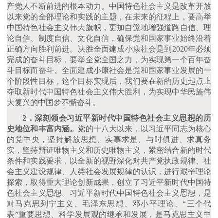
产党人不断前进的根本动力。中国特色社会主义是改革开放
以来党的全部理论和实践的主题，在未来的征程上，要高举
中国特色社会主义伟大旗帜，更加自觉地增强道路自信、理
论自信、制度自信、文化自信，确保党和国家事业始终沿着
正确方向胜利前进。决胜全面建成小康社会是到
2020年必须
完成的奋斗目标，要举全党全国之力，为实现第一个百年奋
斗目标而奋斗。全面建成小康社会是党和国家事业发展的一
个阶段性目标，这个目标实现后，我们要在新的历史起点上
夺取新时代中国特色社会主义伟大胜利，为实现中华民族伟
大复兴的中国梦不懈奋斗。
2．深刻领会习近平新时代中国特色社会主义思想的历
史地位和丰富内涵。
党的十八大以来，以习近平同志为核心
的党中央，坚持解放思想、实事求是、与时俱进、求真务
实，坚持辩证唯物主义和历史唯物主义，紧密结合新的时代
条件和实践要求，以全新的视野深化对共产党执政规律、社
会主义建设规律、人类社会发展规律的认识，进行艰辛理论
探索，取得重大理论创新成果，创立了习近平新时代中国特
色社会主义思想。习近平新时代中国特色社会主义思想，是
对马克思列宁主义、毛泽东思想、邓小平理论、
“三个代
表”重要思想、科学发展观的继承和发展，是马克思主义中