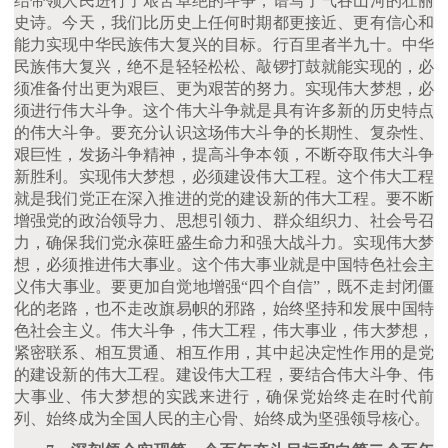
结带领人民进行了艰苦卓绝的斗争，谱写了气吞山河的壮丽
史诗。今天，我们比历史上任何时期都更接近、更有信心和
能力实现中华民族伟大复兴的目标。行百里者半九十。中华
民族伟大复兴，绝不是轻轻松松、敲锣打鼓就能实现的，必
须准备付出更为艰巨、更为艰苦的努力。实现伟大梦想，必
须进行伟大斗争。这个伟大斗争就是具有许多新的历史特点
的伟大斗争。要充分认识这场伟大斗争的长期性、复杂性、
艰巨性，发扬斗争精神，提高斗争本领，不断夺取伟大斗争
新胜利。实现伟大梦想，必须建设伟大工程。这个伟大工程
就是我们党正在深入推进的党的建设新的伟大工程。要不断
增强党的政治领导力、思想引领力、群众组织力、社会号召
力，确保我们党永葆旺盛生命力和强大战斗力。实现伟大梦
想，必须推进伟大事业。这个伟大事业就是中国特色社会主
义伟大事业。要更加自觉地增强
“四个自信”，既不走封闭僵
化的老路，也不走改旗易帜的邪路，始终坚持和发展中国特
色社会主义。伟大斗争，伟大工程，伟大事业，伟大梦想，
紧密联系、相互贯通、相互作用，其中起决定性作用的是党
的建设新的伟大工程。建设伟大工程，要结合伟大斗争、伟
大事业、伟大梦想的实践来进行，确保党始终走在时代前
列、始终成为全国人民的主心骨、始终成为坚强领导核心。