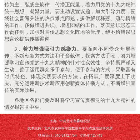
传为主，弘扬主旋律、传播正能量，着力用党的十九大精神
统一思想、凝聚力量。要主动设置议题，加大引导力度，围
绕社会普遍关注的热点难点问题，多做解疑释惑、疏导情绪
的工作，多做增进共识、增进团结的工作。落实意识形态工
作责任制，加强对宣传思想文化阵地的管理，绝不给错误思
想言论提供传播渠道。
3．着力增强吸引力感染力。
要面向不同受众开展宣
传，不断创新方式方法和平台载体，探索方法手段，努力增
强学习宣传党的十九大精神的针对性实效性。坚持既严谨又
生动，善于运用群众乐于参与、便于参与的方式，采取富有
时代特色、体现实践要求的方法，在拓展广度深度上下功
夫。充分运用新技术新应用创新媒体传播方式，不断增强宣
传的实际效果。
各地区各部门要及时将学习宣传贯彻党的十九大精神的
情况报告党中央。
主办 : 中共北京市委组织部
技术支持 : 北京市农林科学院数据科学与农业经济研究所
联系我们 : 010-81127754 010-81127743