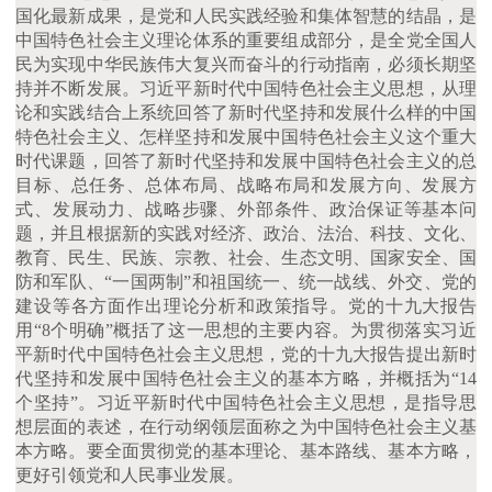
国化最新成果，是党和人民实践经验和集体智慧的结晶，是
中国特色社会主义理论体系的重要组成部分，是全党全国人
民为实现中华民族伟大复兴而奋斗的行动指南，必须长期坚
持并不断发展。习近平新时代中国特色社会主义思想，从理
论和实践结合上系统回答了新时代坚持和发展什么样的中国
特色社会主义、怎样坚持和发展中国特色社会主义这个重大
时代课题，回答了新时代坚持和发展中国特色社会主义的总
目标、总任务、总体布局、战略布局和发展方向、发展方
式、发展动力、战略步骤、外部条件、政治保证等基本问
题，并且根据新的实践对经济、政治、法治、科技、文化、
教育、民生、民族、宗教、社会、生态文明、国家安全、国
防和军队、“一国两制”和祖国统一、统一战线、外交、党的
建设等各方面作出理论分析和政策指导。党的十九大报告
用“8个明确”概括了这一思想的主要内容。为贯彻落实习近
平新时代中国特色社会主义思想，党的十九大报告提出新时
代坚持和发展中国特色社会主义的基本方略，并概括为“14
个坚持”。习近平新时代中国特色社会主义思想，是指导思
想层面的表述，在行动纲领层面称之为中国特色社会主义基
本方略。要全面贯彻党的基本理论、基本路线、基本方略，
更好引领党和人民事业发展。