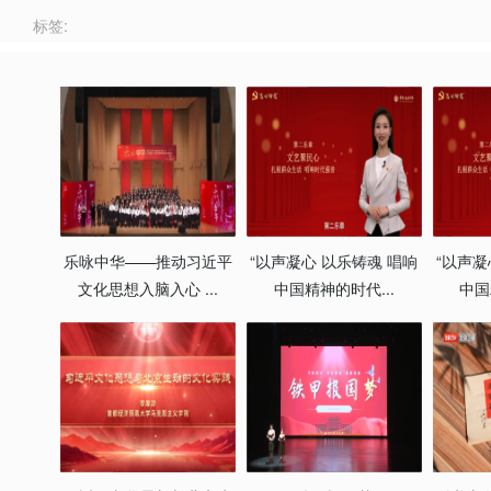
标签:
乐咏中华——推动习近平
“以声凝心 以乐铸魂 唱响
“以声凝
文化思想入脑入心 ...
中国精神的时代...
中国