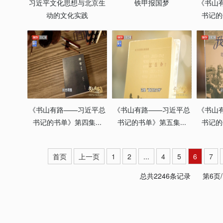
习近平文化思想与北京生
铁甲报国梦
《书山
动的文化实践
书记的
《书山有路——习近平总
《书山有路——习近平总
《书山
书记的书单》第四集...
书记的书单》第五集...
书记的
首页
上一页
1
2
...
4
5
6
7
总共2246条记录
第6页/