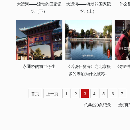
大运河——流动的国家记
大运河——流动的国家记
什么
忆（下）
忆（上）
永通桥的前世今生
《话说什刹海》之北京很
《寻匠
多的湖泊为什么被称...
首页
上一页
1
2
3
4
5
6
7
总共220条记录
第3页/