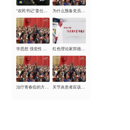
“农民书记”姜仕坤：干部就要有担当
为什么预备党员的预备期只能延长一次？
学思想 强党性 重实践 建新功：以督促学 提质增效
红色理论家郑德荣：一辈子做一件事
治疗青春痘的方法 痘痘也能根治
关节炎患者应该拄拐吗？