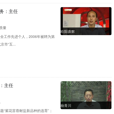
务：主任
质量
欧阳喜辉
全工作先进个人，2006年被聘为第
市“五...
：主任
。
杨青川
题“紫花苜蓿耐盐新品种的选育”；