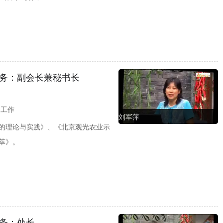
务：副会长兼秘书长
动工作
刘军萍
的理论与实践》、《北京观光农业示
萃》。
务：处长