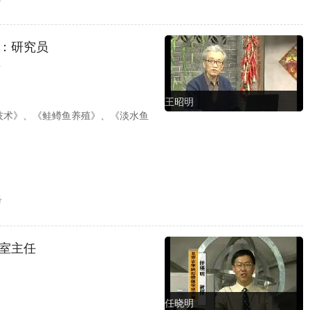
：研究员
所
王昭明
技术》、《鲑鳟鱼养殖》、《淡水鱼
络
室主任
任晓明