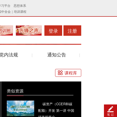
登录
注册
党内法规
通知公告
课程库
类似资源
碳资产（CCER和碳
配额）开发 第一讲 中国
碳市场简介