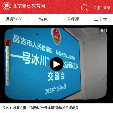
注册
登录
月度学习
特色
课程库
二十大>
片名：
检察之窗：①拯救“一号冰川”②检护困境老兵