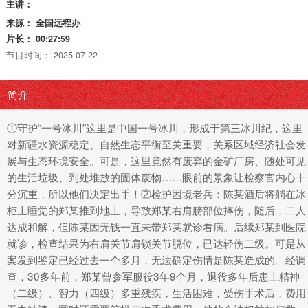
主讲：
来源：
全国远程办
片长：
00:27:59
节目时间：
2025-07-22
简介
①守护“一号冰川”这里是中国一号冰川，形成于第三冰川纪，这里
对新疆水资源稳定、自然生态平衡至关重要，关系区域经济社会发
展与生态环境安全。可是，这里竟然有废弃的金矿厂房、随处可见
的生活垃圾、到处堆放的固体废物……眼前的景象让检察官内心十
分沉重，所以他们决定出手！②检护困境老兵：陈某酒后将躺在冰
柜上睡觉的郑某推到地上，导致郑某右肩膀部位摔伤，随后，二人
达成和解，但陈某因无钱一直未带郑某就诊看病。后续郑某到医院
就诊，检查结果为右肩关节肩锁关节脱位，已达轻伤二级。可是从
案发到鉴定已经过去一个多月，无法确定伤情是陈某造成的。经调
查，30多年前，郑某曾参军服役3年9个月，退役多年后患上精神
（二级）、智力（四级）多重残疾，生活困难，受伤手术后，费用