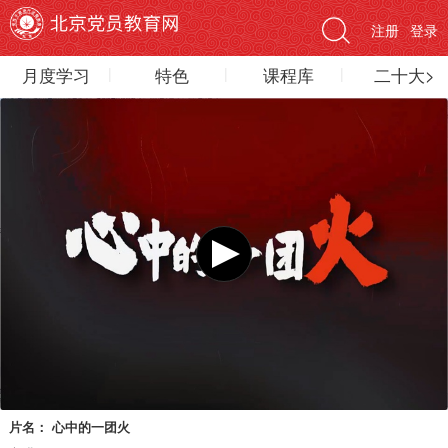
注册
登录
月度学习
特色
课程库
二十大>
片名：
心中的一团火