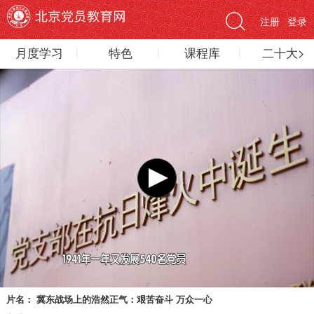
注册
登录
月度学习
特色
课程库
二十大>
片名：
冀东战场上的浩然正气：艰苦奋斗 万众一心