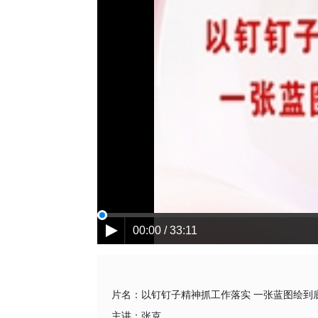
00:00 / 33:11
片名：
以钉钉子精神抓工作落实 一张蓝图绘到
主讲：
张克