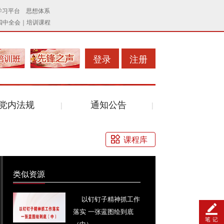
登录
注册
党内法规
通知公告
课程库
类似资源
以钉钉子精神抓工作
落实 一张蓝图绘到底
（中）