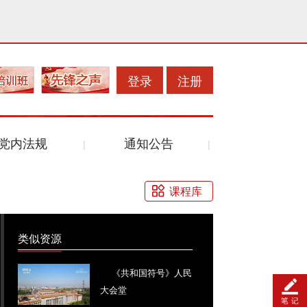
登录
注册
党内法规
通知公告
课程库
类似资源
《共和国符号》人民
大会堂