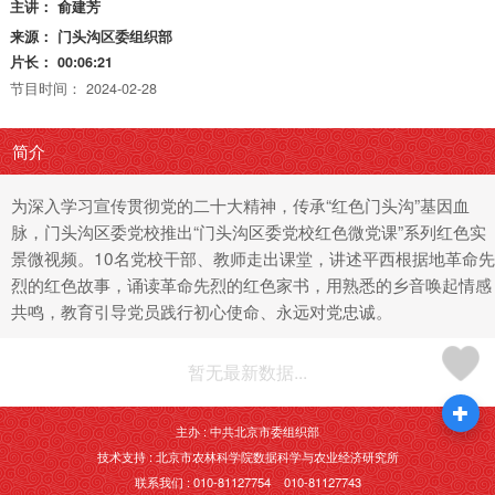
主讲：
俞建芳
来源：
门头沟区委组织部
片长：
00:06:21
节目时间：
2024-02-28
简介
为深入学习宣传贯彻党的二十大精神，传承“红色门头沟”基因血
脉，门头沟区委党校推出“门头沟区委党校红色微党课”系列红色实
景微视频。10名党校干部、教师走出课堂，讲述平西根据地革命先
烈的红色故事，诵读革命先烈的红色家书，用熟悉的乡音唤起情感
共鸣，教育引导党员践行初心使命、永远对党忠诚。
暂无最新数据...
主办 : 中共北京市委组织部
技术支持 : 北京市农林科学院数据科学与农业经济研究所
联系我们 : 010-81127754 010-81127743