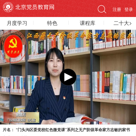
注册
登录
月度学习
特色
课程库
二十大>
片名：
“门头沟区委党校红色微党课”系列之无产阶级革命家方志敏的家书