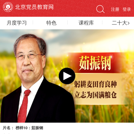
注册
登录
月度学习
特色
课程库
二十大>
片名：
榜样10：茹振钢