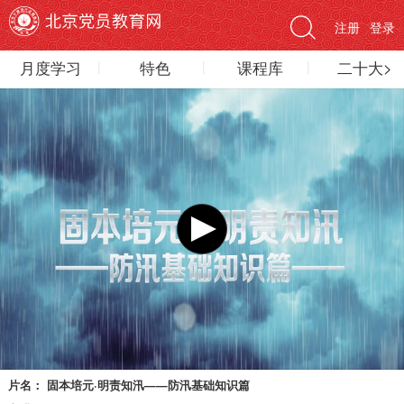
注册
登录
月度学习
特色
课程库
二十大>
片名：
固本培元·明责知汛——防汛基础知识篇