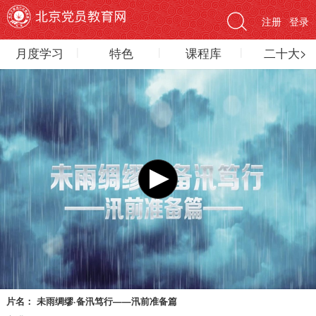
注册
登录
月度学习
特色
课程库
二十大>
片名：
未雨绸缪·备汛笃行——汛前准备篇