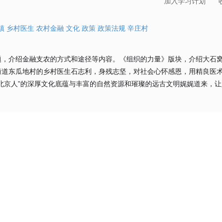
加入学习计划
镇
乡村医生
农村金融
文化
政策
政策法规
辛庄村
，介绍金融支农的方式和途径等内容。《组织的力量》版块，介绍大石窝镇
街道东瓜地村的乡村医生石志利，身残志坚，对社会心怀感恩，用精良医
北京人”的深厚文化底蕴与丰富的自然资源和璀璨的远古文明娓娓道来，让