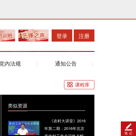
登录
注册
党内法规
通知公告
课程库
类似资源
《农村大讲堂》2016
年第二期：2016年北京
市农村工作会议热点解