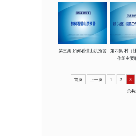
第三集 如何看懂山洪预警
第四集 村（
作组主要
首页
上一页
1
2
3
总共