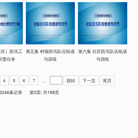
社区）防汛工
第五集 村级防汛队伍组成
第六集 社区防汛队伍组成
职责任务
与训练
与训练
4
5
6
7
...
跳转
下一页
尾页
2246条记录
第3页/
共188页