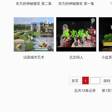
东方的神秘微笑 第二集
东方的神秘微笑 第一集
法国城市艺术
北京绢人
小盆景
首页
1
跳转
总共12条记录
第1页/