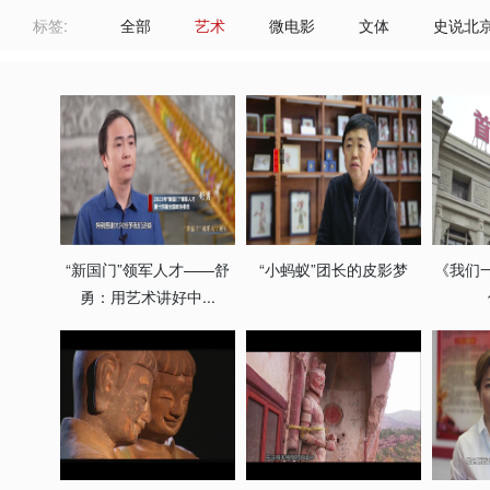
标签:
全部
艺术
微电影
文体
史说北
“新国门”领军人才——舒
“小蚂蚁”团长的皮影梦
《我们
勇：用艺术讲好中...