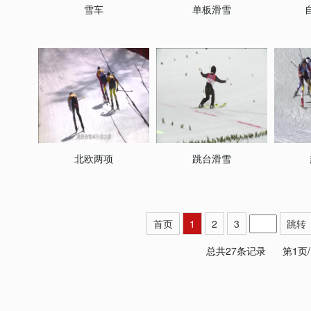
雪车
单板滑雪
北欧两项
跳台滑雪
首页
1
2
3
跳转
总共27条记录
第1页/