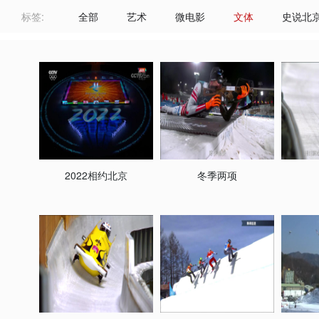
标签:
全部
艺术
微电影
文体
史说北
2022相约北京
冬季两项