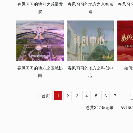
春风习习的地方之减量发
春风习习的地方之京智京
春风习
展
造
春风习习的地方之区域协
春风习习的地方之科创中
如何
同
心
首页
1
2
3
4
5
6
7
...
总共247条记录
第1页/