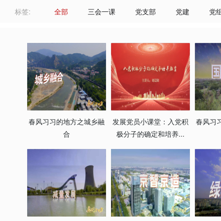
标签:
全部
三会一课
党支部
党建
党
春风习习的地方之城乡融
发展党员小课堂：入党积
春风习
合
极分子的确定和培养...