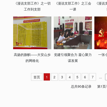
《漫说支部工作》之一切
《漫说支部工作》之三会
《漫说
工作到支部
一课
高扬的旗帜——大安山乡
党建引领聚合力 凝心聚力
一张
的网格化
谋发展
首页
1
2
3
4
5
6
7
...
总共90条记录
第1页/