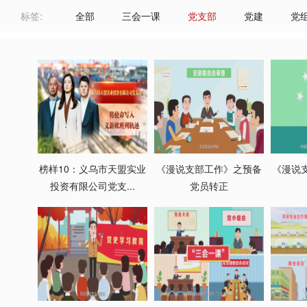
标签:
全部
三会一课
党支部
党建
党
榜样10：义乌市天盟实业
《漫说支部工作》之预备
《漫说
投资有限公司党支...
党员转正