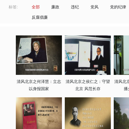
标签:
全部
廉政
违纪
党风
党的纪律
反腐倡廉
清风北京之何泽慧：立志
清风北京之侯仁之：守望
清风北
以身报国家
北京 风范长存
播