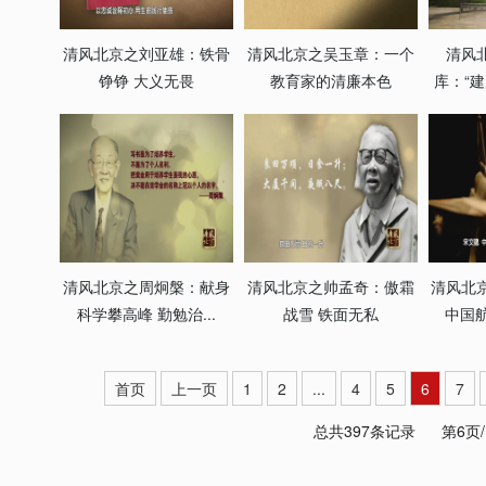
清风北京之刘亚雄：铁骨
清风北京之吴玉章：一个
清风
铮铮 大义无畏
教育家的清廉本色
库：“建
清风北京之周炯槃：献身
清风北京之帅孟奇：傲霜
清风北
科学攀高峰 勤勉治...
战雪 铁面无私
中国航
首页
上一页
1
2
...
4
5
6
7
总共397条记录
第6页/