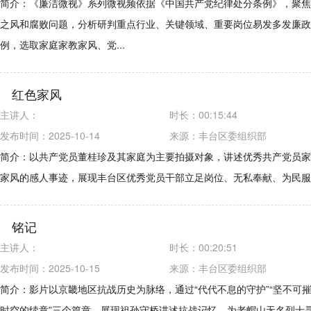
简介：《廉洁微视》系列微视频依据《中国共产党纪律处分条例》，聚焦
之风和腐败问题，分析研判重点行业、关键领域、重要岗位易发多发廉政
例，选取家庭家教家风、党...
红色家风
主讲人：
时长：
00:15:44
发布时间：2025-10-14
来源：
丰台区委组织部
简介：以共产党员董桂珍及其家庭为主要拍摄对象，讲述优秀共产党员家
家风的感人事迹，展现丰台区优秀党员干部立足岗位、无私奉献、为民服
铭记
主讲人：
时长：
00:20:51
发布时间：2025-10-15
来源：
丰台区委组织部
简介：影片以京畿地区抗战历史为脉络，通过“代代不息的守护”“坚不可摧
时空的续章”三个篇章，展现祖孙守桥讲述抗战记忆、为老帽山无名烈士