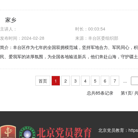
家乡
主讲人：
时长：
00:03:54
发布时间：2024-02-28
来源：
丰台区委组织部
简介：丰台区作为七年的全国双拥模范城，坚持军地合力、军民同心，积
民、爱我军的浓厚氛围，为全国各地输送新兵，他们奔赴山海，守护疆
首页
1
2
3
4
5
6
7
...
总共85条记录
第1页/
共
北京党员教育：https:/