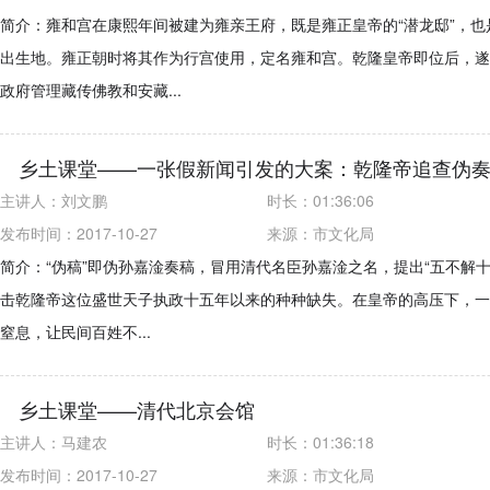
简介：雍和宫在康熙年间被建为雍亲王府，既是雍正皇帝的“潜龙邸”，也
出生地。雍正朝时将其作为行宫使用，定名雍和宫。乾隆皇帝即位后，遂
政府管理藏传佛教和安藏...
乡土课堂——一张假新闻引发的大案：乾隆帝追查伪
主讲人：
刘文鹏
时长：
01:36:06
发布时间：2017-10-27
来源：
市文化局
简介：“伪稿”即伪孙嘉淦奏稿，冒用清代名臣孙嘉淦之名，提出“五不解十
击乾隆帝这位盛世天子执政十五年以来的种种缺失。在皇帝的高压下，一
窒息，让民间百姓不...
乡土课堂——清代北京会馆
主讲人：
马建农
时长：
01:36:18
发布时间：2017-10-27
来源：
市文化局