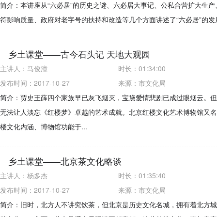
简介：本讲座从“六必居”的历史之谜、六必居大事记、公私合营扩大生产
符影响质量、政府对老字号的扶持和改造等几个方面讲述了“六必居”的发
乡土课堂——古今石头记 天地大观园
主讲人：
马俊潼
时长：
01:34:00
发布时间：2017-10-27
来源：
市文化局
简介：贾史王薛四个家族早已灰飞烟灭，宝黛爱情悲剧已成过眼烟云。但
无法让人淡忘《红楼梦》卓越的艺术成就。北京红楼文化艺术博物馆又名
楼文化内涵、博物馆功能于...
乡土课堂——北京茶文化略谈
主讲人：
杨多杰
时长：
01:35:40
发布时间：2017-10-27
来源：
市文化局
简介：旧时，北方人不讲究饮茶，但北京是历史文化名城，拥有着北方城