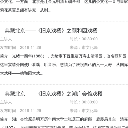
茶文化。一方面，北京是辽金元明清五朝帝都，这儿的茶文化一直与皇家
莉花茶更是颇有讲究，从制...
典藏北京——《旧京戏楼》之颐和园戏楼
主讲人：
时长：
00:30:00
发布时间：2016-11-29
来源：
市文化局
简介：光绪十四年(1888），光绪帝下旨重建万寿山清漪园，改名颐和园
这里宴请外国使臣看戏、听音乐。慈禧为了庆祝自己的六十大寿，从国库
大戏楼——德和园大戏...
典藏北京——《旧京戏楼》之湖广会馆戏楼
主讲人：
时长：
00:30:00
发布时间：2016-11-29
来源：
市文化局
简介：湖广会馆原是明万历年间大学士张居正的府邸，后屡易其主，清嘉
（1807），经湖南籍在京官吏刘云房、李小松创议，这座宅第捐为湖广