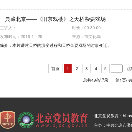
典藏北京——《旧京戏楼》之天桥杂耍戏场
主讲人：
时长：
00:30:00
发布时间：2016-11-29
来源：
市文化局
简介：本片讲述天桥的演变过程和天桥杂耍戏场的时事变迁。
首页
1
2
3
4
5
跳
总共49条记录
第1页/
共
北京党员教育：https:/
主办：中共北京市委