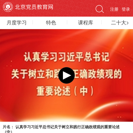
注册
登录
月度学习
特色
课程库
二十大>
片名：
认真学习习近平总书记关于树立和践行正确政绩观的重要论述
（中）