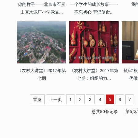
你的样子——北京市石景
一个学生的成长故事——
我
山区水泥厂小学党支...
不忘初心 牢记使命...
《农村大讲堂》2017年第
《农村大讲堂》2017年第
筑牢“根
七期
七期：组织的力...
优做
首页
上一页
1
2
3
4
5
6
7
总共90条记录
第5页/