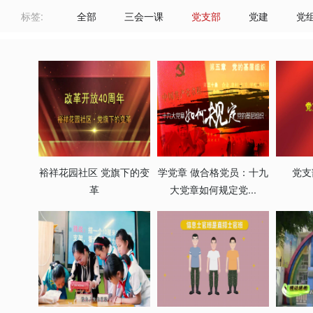
标签:
全部
三会一课
党支部
党建
党
裕祥花园社区 党旗下的变
学党章 做合格党员：十九
党支
革
大党章如何规定党...