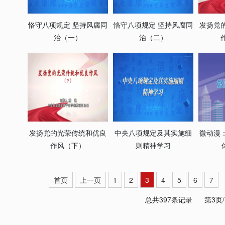
恪守八项规定 坚持风腐同
恪守八项规定 坚持风腐同
发扬党
治（一）
治（二）
发扬党的光荣传统和优良
中央八项规定及其实施细
微动漫
作风（下）
则精神学习
首页
上一页
1
2
3
4
5
6
7
总共397条记录
第3页/